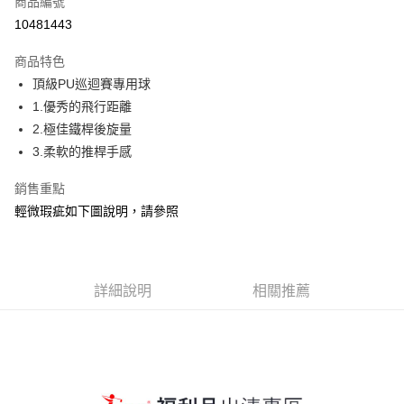
商品編號
超商取貨付款
10481443
Apple Pay
商品特色
街口支付
頂級PU巡迴賽專用球
1.優秀的飛行距離
悠遊付
2.極佳鐵桿後旋量
AFTEE先享後付
3.柔軟的推桿手感
相關說明
銷售重點
【關於「AFTEE先享後付」】
ATM付款
AFTEE先享後付是「在收到商品之後才付款」的支付方式。 讓您購物簡單
輕微瑕疵如下圖說明，請參照
便利好安心！
貨到付款
１．簡單：不需註冊會員、不需綁卡、不需儲值。
２．便利：只要手機號碼，簡訊認證，即可結帳。
３．安心：先確認商品／服務後，再付款。
運送方式
詳細說明
相關推薦
【「AFTEE先享後付」結帳流程】
全家取貨付款
１．於結帳方式選擇「AFTEE先享後付」後，將跳轉至「AFTEE先享後付」
每筆NT$150
結帳頁面，進行簡訊認證並確認金額後，即可完成結帳。
２．訂單成立數日內，您將收到繳費通知簡訊。
7-11取貨付款
３．收到繳費通知簡訊後14天內，點擊此簡訊中的連結，可透過四大超商／
ATM／網路銀行／等多元方式進行付款，方視為交易完成。
每筆NT$150，滿NT$900(含以上)免運費
※ 請注意：結帳手續完成當下不需立刻繳費，但若您需要取消訂單，請聯絡