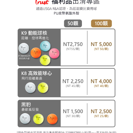
購買商品的店家。未經商家同意取消之訂單仍視為有效，需透過AFTEE先享
宅配
後付繳納相關費用。
每筆NT$100，滿NT$900(含以上)免運費
※ 交易是否成功請以「AFTEE先享後付 」之結帳頁面顯示為準，若有關於
是否繳費成功／繳費後需取消欲退款等相關疑問，請聯繫「AFTEE先享後付
客戶支援中心」
https://netprotections.freshdesk.com/support/home
離島宅配
每筆NT$150，滿NT$900(含以上)免運費
【注意事項】
１．透過由恩沛科技股份有限公司提供之「AFTEE先享後付」服務完成之交
貨到付款
易，需依本服務之必要範圍內提供個人資料，並將交易相關給付款項請求債
權轉讓予恩沛科技股份有限公司。
每筆NT$150，滿NT$900(含以上)免運費
２．關於個人資料處理事宜，請瀏覽以下網址：
https://aftee.tw/terms/#terms3
３．未成年的使用者請事先徵得法定代理人或監護人之同意方可使用
「AFTEE先享後付」，若未經同意申辦者引起之損失，本公司不負相關責
任。
４．使用「AFTEE先享後付」時，將依據個別帳號之用戶狀況，依本公司即
時審查核予不同之上限額度；若仍有額度不足之情形，本公司將視審查結果
請求用戶進行身份認證。
５．嚴禁一人註冊多個帳號或使用他人資訊註冊。若發現惡意使用之情形，
恩沛科技股份有限公司將有權停止該用戶之使用額度並採取法律行動。