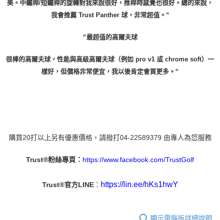
美。中鐵桿/短鐵桿的旋轉對我來說很好，推桿時感覺也很好。總的來說，
我會推薦 Trust Panther 球，非常超值。“
“最超值的高爾夫球
很棒的高爾夫球，性能與高級高爾夫球（例如 pro v1 或 chrome soft）一
肯定會買更多。“
樣好，但價格非常便宜，我以後
購買20打以上另有優惠價格，請撥打04-22589379 由專人為您服務
https://www.facebook.com/TrustGolf
Trust®
粉絲專頁：
https://lin.ee/hKs1hwY
：
Trust®官方LINE
顯示電腦版詳細說明