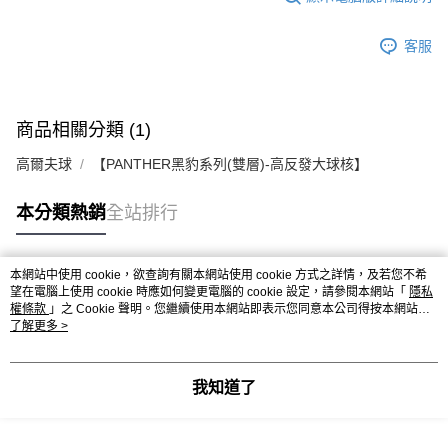
客服
商品相關分類 (1)
高爾夫球
【PANTHER黑豹系列(雙層)-高反發大球核】
本分類熱銷
全站排行
本網站中使用 cookie，欲查詢有關本網站使用 cookie 方式之詳情，及若您不希
熱門標籤
望在電腦上使用 cookie 時應如何變更電腦的 cookie 設定，請參閱本網站「
隱私
權條款
」之 Cookie 聲明。您繼續使用本網站即表示您同意本公司得按本網站使
用條款之 Cookie 聲明使用 cookie。
了解更多 >
我知道了