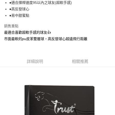
街口支付
●適合揮桿速度95以內之球友(超軟手感)
●高反發球心
悠遊付
●易中甜蜜點
AFTEE先享後付
銷售重點
相關說明
最適合喜歡超軟手感的球友👍
【關於「AFTEE先享後付」】
ATM付款
AFTEE先享後付是「在收到商品之後才付款」的支付方式。 讓您購物簡單
市面最軟的pu皮革雙層球，高反發球心超遠飛行距離
便利好安心！
貨到付款
１．簡單：不需註冊會員、不需綁卡、不需儲值。
２．便利：只要手機號碼，簡訊認證，即可結帳。
３．安心：先確認商品／服務後，再付款。
運送方式
詳細說明
相關推薦
【「AFTEE先享後付」結帳流程】
全家取貨付款
１．於結帳方式選擇「AFTEE先享後付」後，將跳轉至「AFTEE先享後付」
每筆NT$150
結帳頁面，進行簡訊認證並確認金額後，即可完成結帳。
２．訂單成立數日內，您將收到繳費通知簡訊。
7-11取貨付款
３．收到繳費通知簡訊後14天內，點擊此簡訊中的連結，可透過四大超商／
ATM／網路銀行／等多元方式進行付款，方視為交易完成。
每筆NT$150，滿NT$900(含以上)免運費
※ 請注意：結帳手續完成當下不需立刻繳費，但若您需要取消訂單，請聯絡
購買商品的店家。未經商家同意取消之訂單仍視為有效，需透過AFTEE先享
宅配
後付繳納相關費用。
每筆NT$100，滿NT$900(含以上)免運費
※ 交易是否成功請以「AFTEE先享後付 」之結帳頁面顯示為準，若有關於
是否繳費成功／繳費後需取消欲退款等相關疑問，請聯繫「AFTEE先享後付