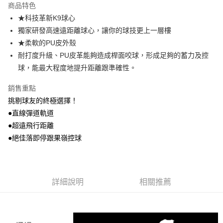
商品特色
街口支付
★科技革新K9球心
獨家研發高速遠距離球心，讓你的球技更上一層樓
悠遊付
★柔軟的PU皮外殼
AFTEE先享後付
耐打度升級、PU皮革能夠造成桿面咬球，形成足夠的蓄力及控
相關說明
球，能最大程度地提升距離跟準確性。
【關於「AFTEE先享後付」】
ATM付款
AFTEE先享後付是「在收到商品之後才付款」的支付方式。 讓您購物簡單
銷售重點
便利好安心！
挑剔球友的終極選擇！
貨到付款
１．簡單：不需註冊會員、不需綁卡、不需儲值。
２．便利：只要手機號碼，簡訊認證，即可結帳。
●直線彈道軌道
３．安心：先確認商品／服務後，再付款。
●超遠飛行距離
運送方式
●絕佳落即停跟果嶺控球
【「AFTEE先享後付」結帳流程】
全家取貨付款
１．於結帳方式選擇「AFTEE先享後付」後，將跳轉至「AFTEE先享後付」
每筆NT$150
結帳頁面，進行簡訊認證並確認金額後，即可完成結帳。
２．訂單成立數日內，您將收到繳費通知簡訊。
7-11取貨付款
３．收到繳費通知簡訊後14天內，點擊此簡訊中的連結，可透過四大超商／
詳細說明
相關推薦
ATM／網路銀行／等多元方式進行付款，方視為交易完成。
每筆NT$150，滿NT$900(含以上)免運費
※ 請注意：結帳手續完成當下不需立刻繳費，但若您需要取消訂單，請聯絡
購買商品的店家。未經商家同意取消之訂單仍視為有效，需透過AFTEE先享
宅配
後付繳納相關費用。
每筆NT$100，滿NT$900(含以上)免運費
※ 交易是否成功請以「AFTEE先享後付 」之結帳頁面顯示為準，若有關於