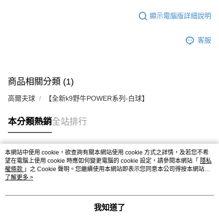
顯示電腦版詳細說明
客服
商品相關分類 (1)
高爾夫球
【全新k9野牛POWER系列-白球】
本分類熱銷
全站排行
本網站中使用 cookie，欲查詢有關本網站使用 cookie 方式之詳情，及若您不希
熱門標籤
望在電腦上使用 cookie 時應如何變更電腦的 cookie 設定，請參閱本網站「
隱私
權條款
」之 Cookie 聲明。您繼續使用本網站即表示您同意本公司得按本網站使
用條款之 Cookie 聲明使用 cookie。
了解更多 >
我知道了