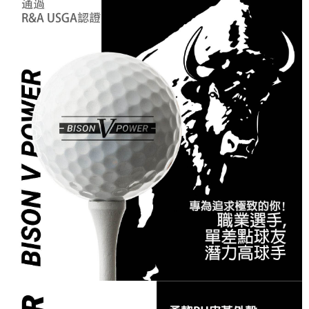
是否繳費成功／繳費後需取消欲退款等相關疑問，請聯繫「AFTEE先享後付
客戶支援中心」
https://netprotections.freshdesk.com/support/home
離島宅配
每筆NT$150，滿NT$900(含以上)免運費
【注意事項】
１．透過由恩沛科技股份有限公司提供之「AFTEE先享後付」服務完成之交
貨到付款
易，需依本服務之必要範圍內提供個人資料，並將交易相關給付款項請求債
權轉讓予恩沛科技股份有限公司。
每筆NT$150，滿NT$900(含以上)免運費
２．關於個人資料處理事宜，請瀏覽以下網址：
https://aftee.tw/terms/#terms3
國家/地區配送
查看運費
３．未成年的使用者請事先徵得法定代理人或監護人之同意方可使用
「AFTEE先享後付」，若未經同意申辦者引起之損失，本公司不負相關責
任。
４．使用「AFTEE先享後付」時，將依據個別帳號之用戶狀況，依本公司即
時審查核予不同之上限額度；若仍有額度不足之情形，本公司將視審查結果
請求用戶進行身份認證。
５．嚴禁一人註冊多個帳號或使用他人資訊註冊。若發現惡意使用之情形，
恩沛科技股份有限公司將有權停止該用戶之使用額度並採取法律行動。