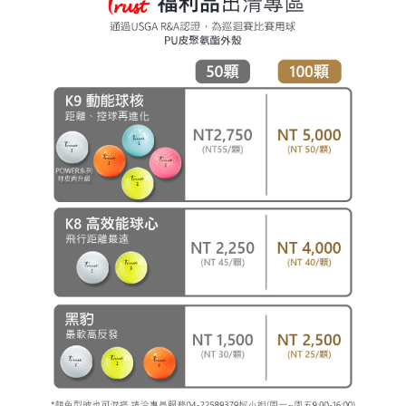
購買商品的店家。未經商家同意取消之訂單仍視為有效，需透過AFTEE先享
宅配
後付繳納相關費用。
每筆NT$100，滿NT$900(含以上)免運費
※ 交易是否成功請以「AFTEE先享後付 」之結帳頁面顯示為準，若有關於
是否繳費成功／繳費後需取消欲退款等相關疑問，請聯繫「AFTEE先享後付
客戶支援中心」
https://netprotections.freshdesk.com/support/home
離島宅配
每筆NT$150，滿NT$900(含以上)免運費
【注意事項】
１．透過由恩沛科技股份有限公司提供之「AFTEE先享後付」服務完成之交
貨到付款
易，需依本服務之必要範圍內提供個人資料，並將交易相關給付款項請求債
權轉讓予恩沛科技股份有限公司。
每筆NT$150，滿NT$900(含以上)免運費
２．關於個人資料處理事宜，請瀏覽以下網址：
https://aftee.tw/terms/#terms3
３．未成年的使用者請事先徵得法定代理人或監護人之同意方可使用
「AFTEE先享後付」，若未經同意申辦者引起之損失，本公司不負相關責
任。
４．使用「AFTEE先享後付」時，將依據個別帳號之用戶狀況，依本公司即
時審查核予不同之上限額度；若仍有額度不足之情形，本公司將視審查結果
請求用戶進行身份認證。
５．嚴禁一人註冊多個帳號或使用他人資訊註冊。若發現惡意使用之情形，
恩沛科技股份有限公司將有權停止該用戶之使用額度並採取法律行動。