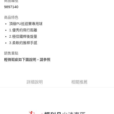
商品編號
超商取貨付款
9897140
Apple Pay
商品特色
街口支付
頂級PU巡迴賽專用球
1.優秀的飛行距離
悠遊付
2.極佳鐵桿後旋量
AFTEE先享後付
3.柔軟的推桿手感
相關說明
銷售重點
【關於「AFTEE先享後付」】
ATM付款
AFTEE先享後付是「在收到商品之後才付款」的支付方式。 讓您購物簡單
輕微瑕疵如下圖說明，請參照
便利好安心！
貨到付款
１．簡單：不需註冊會員、不需綁卡、不需儲值。
２．便利：只要手機號碼，簡訊認證，即可結帳。
３．安心：先確認商品／服務後，再付款。
運送方式
詳細說明
相關推薦
【「AFTEE先享後付」結帳流程】
全家取貨付款
１．於結帳方式選擇「AFTEE先享後付」後，將跳轉至「AFTEE先享後付」
每筆NT$150
結帳頁面，進行簡訊認證並確認金額後，即可完成結帳。
２．訂單成立數日內，您將收到繳費通知簡訊。
7-11取貨付款
３．收到繳費通知簡訊後14天內，點擊此簡訊中的連結，可透過四大超商／
ATM／網路銀行／等多元方式進行付款，方視為交易完成。
每筆NT$150，滿NT$900(含以上)免運費
※ 請注意：結帳手續完成當下不需立刻繳費，但若您需要取消訂單，請聯絡